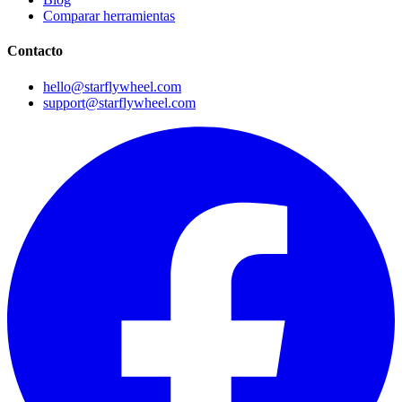
Comparar herramientas
Contacto
hello@starflywheel.com
support@starflywheel.com